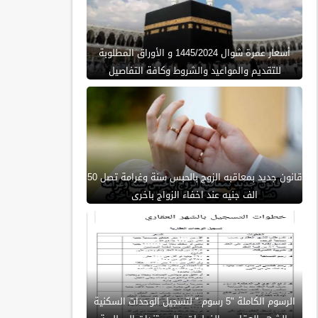
أسعار عمرة شوال 1445/2024 و الأوراق المطلوبة
للتقديم والمواعيد والشروط وكافة التفاصيل
قانون جديد بمعاقبه الزوج بالحبس سنة وغرامة تصل 50
الف جنيه عند اخفاء الزواج باخرى
الرسوم الكاملة "5 رسوم " لتسجيل الوحدات السكنية