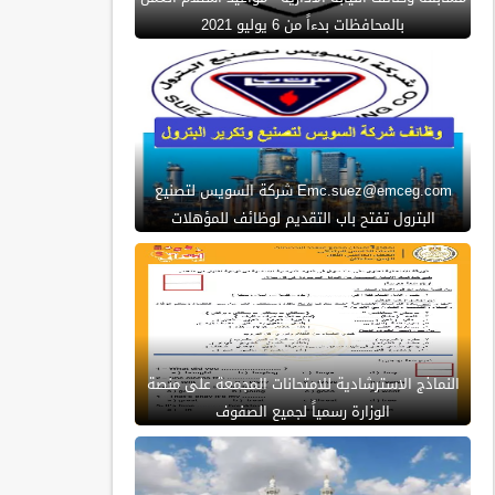
بالمحافظات بدءاً من 6 يوليو 2021
Emc.suez@emceg.com شركة السويس لتصنيع
البترول تفتح باب التقديم لوظائف للمؤهلات
النماذج الاسترشادية للامتحانات المجمعة على منصة
الوزارة رسمياً لجميع الصفوف