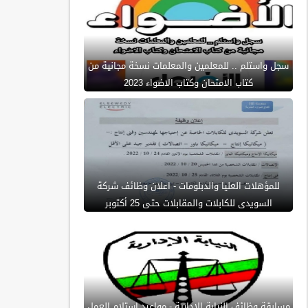
سجل واستلم .. للمعلمين والمعلمات نسخة مجانية من
كتاب الامتحان وكتاب الاضواء 2023
للمؤهلات العليا والدبلومات - اعلان وظائف شركة
السويدى للكابلات والمقابلات حتى 25 أكتوبر
مسابقة وظائف النيابة الادارية - مواعيد استلام العمل