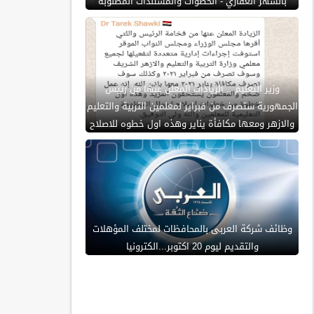
بالشهر العقاري - الخطوات والمستندات المطلوبة
وزير التعليم .. الزيادات المعلن عنها من رئيس
الجمهورية ستصرف من فبراير لمعلمين التربية والتعليم
والازهر ومعها مكافأة يناير وهذه اول خطوه للاصلاح
وظائف شركة العربى بالمحافظات لمختلف المؤهلات
والتقديم ليوم 20 اكتوبر...الكترونيا