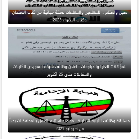
سجل واستلم .. للمعلمين والمعلمات نسخة مجانية من كتاب الامتحان
وكتاب الاضواء 2023
للمؤهلات العليا والدبلومات - اعلان وظائف شركة السويدى للكابلات
والمقابلات حتى 25 أكتوبر
مسابقة وظائف النيابة الادارية - مواعيد استلام العمل بالمحافظات بدءاً
من 6 يوليو 2021