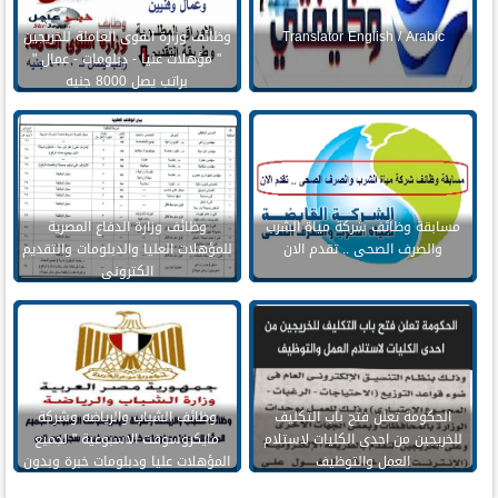
Translator English / Arabic
وظائف وزارة القوى العاملة للخريجين
" مؤهلات عليا - دبلومات - عمال "
براتب يصل 8000 جنيه
مسابقة وظائف شركة مياة الشرب
وظائف وزارة الدفاع المصرية
والصرف الصحى .. تقدم الان
للمؤهلات العليا والدبلومات والتقديم
الكترونى
الحكومة تعلن فتح باب التكليف
وظائف الشباب والرياضه وشركة
للخريجين من احدى الكليات لاستلام
مايكروسوفت الاسبوعية " لجميع
العمل والتوظيف
المؤهلات عليا ودبلومات خبرة وبدون
خبره منشور اليوم ".. سجل اون لاين