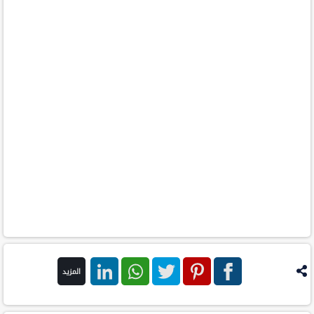
المزيد
فيس
بنترست
تويتر
واتس اب
لينكد ان