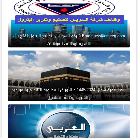
Emc.suez@emceg.com شركة السويس لتصنيع البترول تفتح باب
التقديم لوظائف للمؤهلات
أسعار عمرة شوال 1445/2024 و الأوراق المطلوبة للتقديم والمواعيد
والشروط وكافة التفاصيل