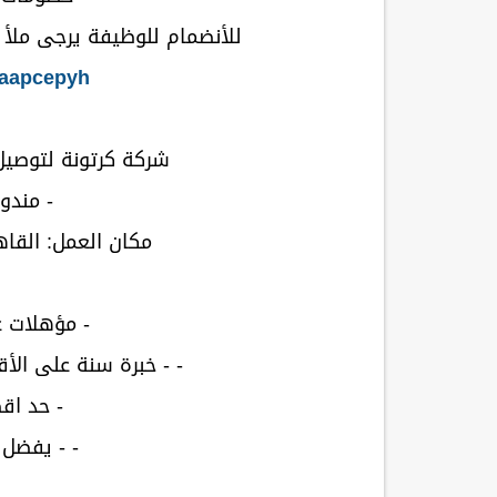
للأنضمام للوظيفة يرجى ملأ ا
m/aapcepyh
شركة كرتونة لتوصيل 
- مندو
مكان العمل: القاه
- مؤهلات 
- - خبرة سنة على الأ
- حد اقصى
- - يفضل 