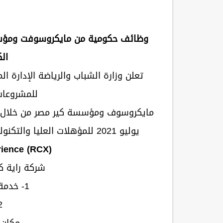
وظائف حكومية من مايكروسوفت ومؤسس
ال
تعلن وزارة الشباب والرياضة الإدارة ال
للمشروعات
يوليو 2021 للمؤهلات العليا والتكنولوجي في مجالات مختلفة بعدد 9 اعلان توظيفي
ience (RCX)
شركة راية ك
1- خدمة عملاء (كول سنتر)
2- تل