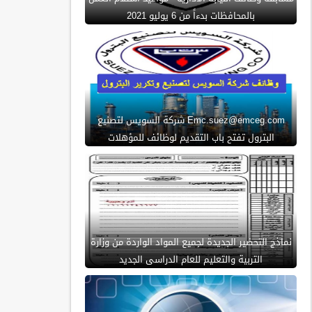
بالمحافظات بدءاً من 6 يوليو 2021
Emc.suez@emceg.com شركة السويس لتصنيع
البترول تفتح باب التقديم لوظائف للمؤهلات
نماذج التحضير الجديدة لجميع المواد الواردة من وزارة
التربية والتعليم للعام الدراسى الجديد