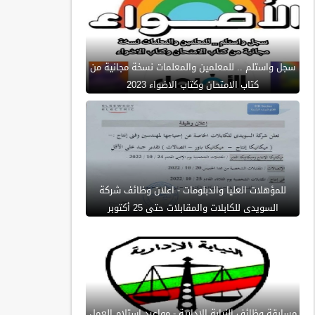
سجل واستلم .. للمعلمين والمعلمات نسخة مجانية من
كتاب الامتحان وكتاب الاضواء 2023
للمؤهلات العليا والدبلومات - اعلان وظائف شركة
السويدى للكابلات والمقابلات حتى 25 أكتوبر
مسابقة وظائف النيابة الادارية - مواعيد استلام العمل