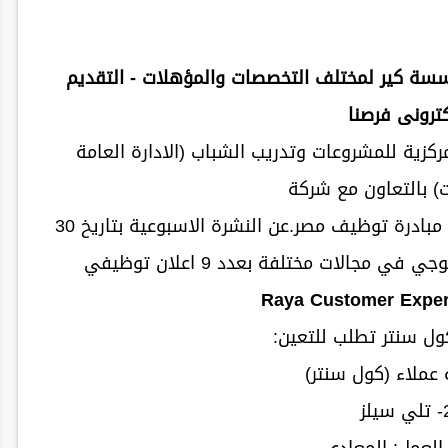
ة كير لمختلف التخصصات والمؤهلات - التقديم
كترونى فرصنا
مركزية للمشروعات وتدريب الشباب (الادارة العامة
) بالتعاون مع شركة
مايكروسوف ومؤسسة كير مصر من خلال مبادرة توظيف مصر.عن النشرة الاسبوعية بتاريخ 30
Raya Customer Exper
ول سنتر تطلب للتعين:
ي سيلز