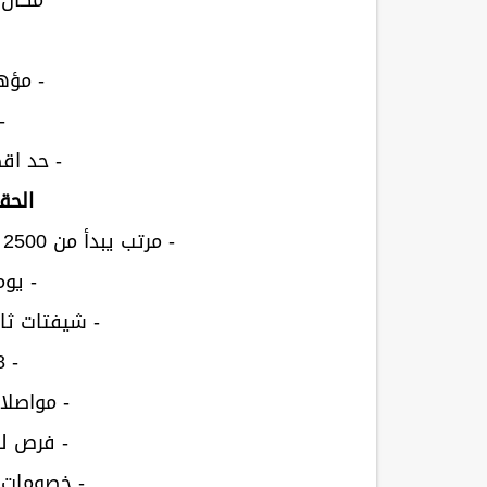
مكان 
- مؤه
-
- حد اقصى
الحق
- مرتب يبدأ من 2500 الى 4000 حسب اللغة الانجليزية
- يوم
- شيفتات ثا
- 8 ساعات عمل
- مواصلا
- فرص للتر
- خصومات 