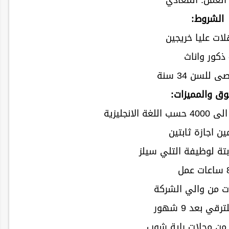
العمل: المعادي
الشروط:
لات عليا خريجين
 ذكور واناث
 للسن 34 سنة
وق والمميزات:
ين اجازة ثابتين
بتة لوظيفة التلي سيلز
ت من والي الشركة
قي بعد 9 شهور
من محلات راية شوب