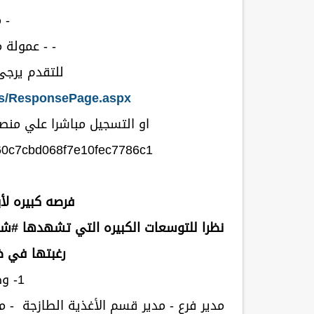
- 
- - عمولة 
للتقدم يرجى 
s/ResponsePage.aspx...
او التسجيل مباشرا علي منصة
b/60c7cbd068f7e10fec7786c1
فرصه كبيره لأ
نظرا للتوسعات الكبيره التي تشهدها #شرك
رغبتها في ض
1- وظائف المديرين:
مدير فرع - مدير قسم الأغذية الطازجة - م