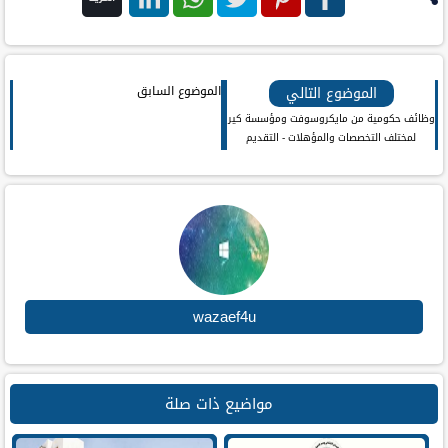
فيس
بنترست
تويتر
واتس اب
لينكد ان
بوك
الموضوع التالي
الموضوع السابق
وظائف حكومية من مايكروسوفت ومؤسسة كير
لمختلف التخصصات والمؤهلات - التقديم
الكترونى فرصنا
wazaef4u
مواضيع ذات صلة