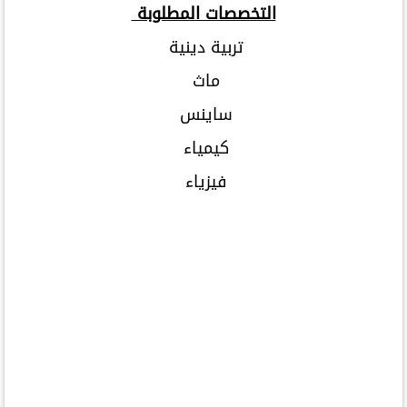
التخصصات المطلوبة
تربية دينية
ماث
ساينس
كيمياء
فيزياء