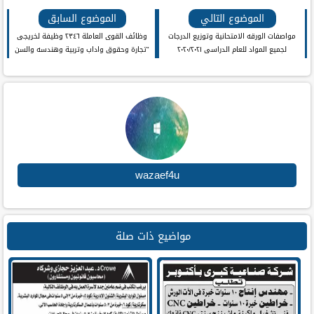
بوك
الموضوع التالي
الموضوع السابق
مواصفات الورقه الامتحانية وتوزيع الدرجات
وظائف القوى العاملة ٢٣٤٦ وظيفة لخريجى
لجميع المواد للعام الدراسى ٢٠٢٠/٢٠٢١
"تجارة وحقوق واداب وتربية وهندسه والسن
وطب وزراعه والدبلومات والمعاهد والحرف
المهنية" برواتب تصل ٤٠٠٠ جنيه
wazaef4u
مواضيع ذات صلة