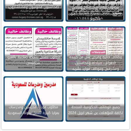
مطلوب مهندسين انتاج وفنيين
(محاسبون قانونيون ومستشارون)
تشغيل للعمل بشركة صناعية كبري
بأكتوبر
وظائف خاليه وفرص عمل من جريدة
مطلوب للعمل بشركة صناعية بالعبور
الاهرام - صيادله ومحاسبين
محاسبين
ومشرفين وموظف موارد بشريه
وسائقين
جميع الوظائف الحكومية المتاحة
مطلوب فوراً - مدرسين ومدرسات
لكافة المؤهلات عن شهر ابريل 2024
بمزايا كبيرة للعمل بدولة السعودية