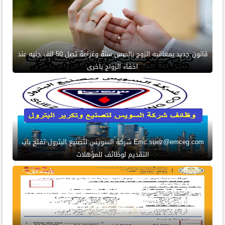
قانون جديد بمعاقبه الزوج بالحبس سنة وغرامة تصل 50 الف جنيه عند
اخفاء الزواج باخرى
Emc.suez@emceg.com شركة السويس لتصنيع البترول تفتح باب
التقديم لوظائف للمؤهلات