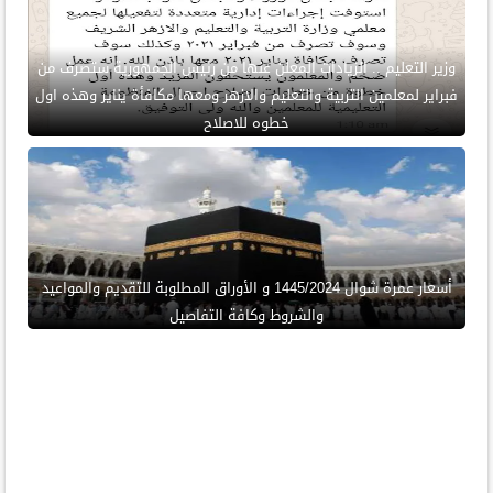
وزير التعليم .. الزيادات المعلن عنها من رئيس الجمهورية ستصرف من
فبراير لمعلمين التربية والتعليم والازهر ومعها مكافأة يناير وهذه اول
خطوه للاصلاح
أسعار عمرة شوال 1445/2024 و الأوراق المطلوبة للتقديم والمواعيد
والشروط وكافة التفاصيل