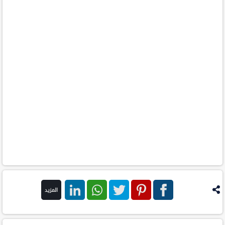
المزيد
فيس
بنترست
تويتر
واتس اب
لينكد ان