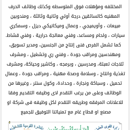
المختلفه ومؤهلات فوق المتوسطه وكذلك وظائف الحرف
المهنيه كالسائقين درجة أولي وثانية وثالثة ، ومندوبين
مبيعات ، وأويميجي ، وعمال وميكانيكي ديزل ، وسمكري
سيارات ، ولحام ومساعد، وفني معالجة حرارية ، وفني قشاط.
كما تشمل الفرص فنى إنتاج من الجنسين، ومدير تسويق،
ومهندسين ومراقب جودة ، وفني ري وتشغيل ، ومشرف
ثلاجات تعبئة، ومدرسين ، وبرمجه ، وكاشير وحياكة، ومشرف
تغذية وانتاج ، وسلامة وصحة مهنية ، ومراقب جودة ، وعمال
تحميل ، وسباكة ونجارة ، وحدادة، وكول سنتر ، وغيرها من
الوظائف وعلى من يرغب التقدم لاى وظيفه التقديم وفقا
للاعلانات المرفقه وطريقه التقدم لكل وظيفه فى شركة او
مصنع او قطاع غام مع تمنياتنا التوفيق للجميع