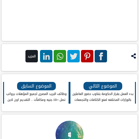
المزيد
فيس
بنترست
تويتر
واتس اب
لينكد ان
بوك
الموضوع التالي
الموضوع السابق
بدء العمل بقرار الحكومة بتناوب حضور العاملين
وظائف البريد المصرى لجميع المؤهلات برواتب
بالوزارات المختلفه لمنع الكثافات والتجمعات
تصل ٤٥٠٠ جنيه ومكافآت .. التقديم اون لاين