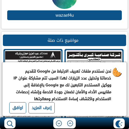
wazaef4u
مواضيع ذات صلة
نحن نستخدم ملفات تعريف الارتباط من Google لتقديم
خدماتنا وتحليل عدد الزيارات لهذا السبب تتم مشاركة عنوان IP
مطلوب مهندسين انتاج وفنيين
(محاسبون قانونيون ومستشارون)
ووكيل المستخدم التابعين لك مع Google بالإضافة إلى
تشغيل للعمل بشركة صناعية كبري
بأكتوبر
مقاييس الأداء والأمان لضمان جودة الخدمة وإنشاء إحصاءات
الاستخدام واكتشاف إساءة الاستخدام ومعالجتها
إعرف المزيد
اوافق
وظائف خاليه وفرص عمل من جريدة
مطلوب للعمل بشركة صناعية بالعبور