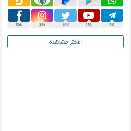
50k
32k
10K
15k
5K
الأكثر مشاهدة