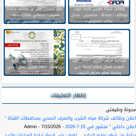
وظائف شركة العربى فارما جروب
مصر للطيران تعلن عن وظائف جديدة
لوظائف ( صيادلة - محاسبين - مدخل
للشباب ( اخصائي علاقات عامة -
بيانات -مندوبين )
معاون حالات - منهندسين - اخصائي
بيع -سائقين )
مسابقة الازهر الشريف 2025.. طلب
وظائف شاغرة ( هندسة -زراعة
التقدم للعمل بنظام الحصة علي
-حاسبات -علوم -فنيين -عمال ) حتي
وظيفة معلم بالازهر الشريف
السبت 27-11-2024
إظهار التعليقات
مدونة وظيفتى
اعلان وظائف شركة مياه الشرب والصرف الصحي بمحافظات القناة "
اعلان داخلي " منشور في 15-7-2026
- 7/15/2026
- Admin
بداية من شهر يوليو الجاري .. تعرف علي قيمة زيادة المرتبات والحد