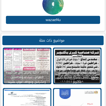
wazaef4u
مواضيع ذات صلة
مطلوب مهندسين انتاج وفنيين
وظائف خاليه وفرص عمل من جريدة
تشغيل للعمل بشركة صناعية كبري
الاهرام - صيادله ومحاسبين
بأكتوبر
ومشرفين وموظف موارد بشريه
وسائقين