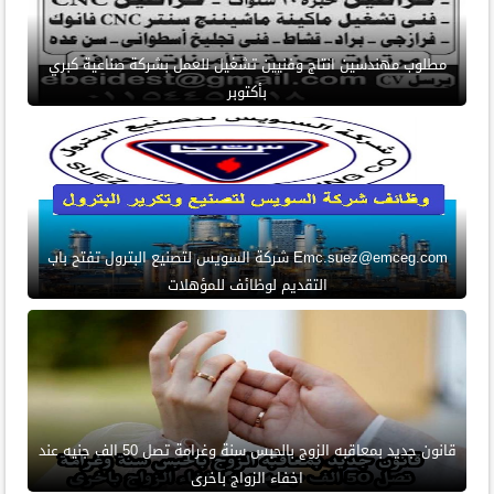
مطلوب مهندسين انتاج وفنيين تشغيل للعمل بشركة صناعية كبري
بأكتوبر
Emc.suez@emceg.com شركة السويس لتصنيع البترول تفتح باب
التقديم لوظائف للمؤهلات
قانون جديد بمعاقبه الزوج بالحبس سنة وغرامة تصل 50 الف جنيه عند
اخفاء الزواج باخرى