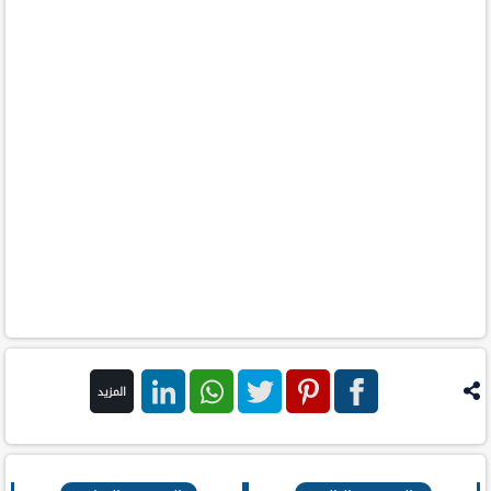
المزيد
فيس
بنترست
تويتر
واتس اب
لينكد ان
بوك