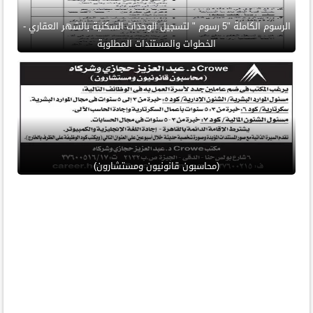
الرسوم الكاملة "5 رسوم " لتسجيل الوحدات السكنية بالشهر العقاري -
الخطوات والمستندات المطلوبة
(محاسبون قانونيون ومستشارون)