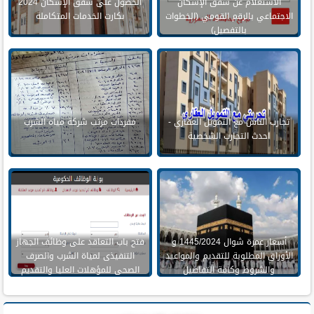
الاستعلام عن شقق الإسكان
الحصول على شقق الإسكان 2024
الاجتماعي بالرقم القومي (الخطوات
بكارت الخدمات المتكاملة
بالتفصيل)
تجارب الناس مع التمويل العقاري -
مفردات مرتب شركة مياه الشرب
احدث التجارب الشخصية
أسعار عمرة شوال 1445/2024 و
فتح باب التعاقد على وظائف الجهاز
الأوراق المطلوبة للتقديم والمواعيد
التنفيذى لمياة الشرب والصرف
والشروط وكافة التفاصيل
الصحى للمؤهلات العليا والتقديم
حتى 5 اكتوبر