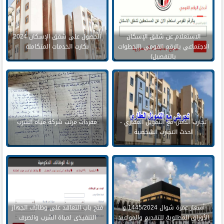
الاستعلام عن شقق الإسكان
الحصول على شقق الإسكان 2024
الاجتماعي بالرقم القومي (الخطوات
بكارت الخدمات المتكاملة
بالتفصيل)
تجارب الناس مع التمويل العقاري -
مفردات مرتب شركة مياه الشرب
احدث التجارب الشخصية
أسعار عمرة شوال 1445/2024 و
فتح باب التعاقد على وظائف الجهاز
الأوراق المطلوبة للتقديم والمواعيد
التنفيذى لمياة الشرب والصرف