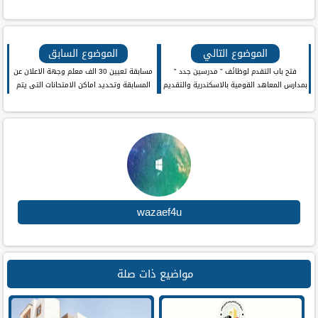
فيس
بنترست
تويتر
واتس اب
لينكد ان
بوك
الموضوع التالي
الموضوع السابق
فتح باب التقدم لوظائف " مدرسين جدد "
مسابقة تعيين 30 الف معلم وجهة الاعلان عن
بمدارس المعاهد القومية بالاسكندرية والتقديم
المسابقة وتحديد اماكن الامتحانات التى يتم
حتى 16 / 6 والاختبارات حتى 23 / 6
القبول على اساسها وموعد الاعلان الرسمى "
فيديو "
wazaef4u
مواضيع ذات صلة