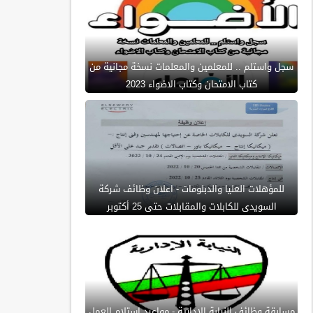
سجل واستلم .. للمعلمين والمعلمات نسخة مجانية من
كتاب الامتحان وكتاب الاضواء 2023
للمؤهلات العليا والدبلومات - اعلان وظائف شركة
السويدى للكابلات والمقابلات حتى 25 أكتوبر
مسابقة وظائف النيابة الادارية - مواعيد استلام العمل