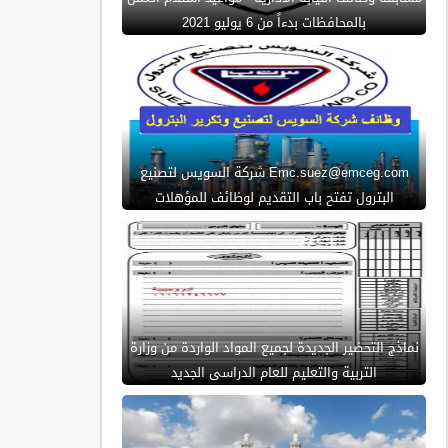
بالمحافظات بدءاً من 6 يوليو 2021
Emc.suez@emceg.com شركة السويس لتصنيع
البترول تفتح باب التقديم لوظائف للمؤهلات
نماذج التحضير الجديدة لجميع المواد الواردة من وزارة
التربية والتعليم للعام الدراسى الجديد