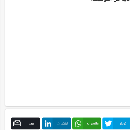
تويتر
واتس اب
لينكد ان
بريد