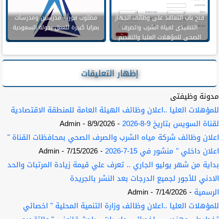
فتح باب التعاقد على وظائف الجهاز
مطلوب فوراً - مدرسين ومدرسات
التنفيذى لمياة الشرب والصرف
بمزايا كبيرة للعمل بدولة السعودية
الصحى للمؤهلات العليا والتقديم
حتى 5 اكتوبر
إظهار التعليقات
مدونة وظيفتى
للمؤهلات العليا ..اعلان وظائف الهيئة العامة للمنطقة الاقتصادية
لقناة السويس بتاريخ 9-8-2026
- 8/9/2026
- Admin
اعلان وظائف شركة مياه الشرب والصرف الصحي بمحافظات القناة "
اعلان داخلي " منشور في 15-7-2026
- 7/15/2026
- Admin
بداية من شهر يوليو الجاري .. تعرف علي قيمة زيادة المرتبات والحد
الادني للأجور لجميع الدرجات بعد النشر بالجريدة
الرسمية
- 7/14/2026
- Admin
للمؤهلات العليا ..اعلان وظائف وزارة التنمية المحلية " اخصائي