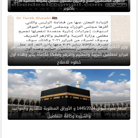
مطلوب مهندسين انتاج وفنيين تشغيل للعمل بشركة صناعية كبري
بأكتوبر
وزير التعليم .. الزيادات المعلن عنها من رئيس الجمهورية ستصرف من
فبراير لمعلمين التربية والتعليم والازهر ومعها مكافأة يناير وهذه اول
خطوه للاصلاح
أسعار عمرة شوال 1445/2024 و الأوراق المطلوبة للتقديم والمواعيد
والشروط وكافة التفاصيل