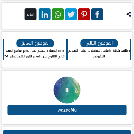
المزيد
فيس
بنترست
تويتر
واتس اب
لينكد ان
بوك
الموضوع التالي
الموضوع السابق
وظائف شركة ارامكس للمؤهلات العليا - التقديم
وزارة التربية والتعليم تعلن توزيع مناهج الصف
الكترونى
الثاني الثانوي على شهور الترم الثانى للعام ٢٠٢١
wazaef4u