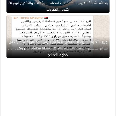
وظائف شركة العربى بالمحافظات لمختلف المؤهلات والتقديم ليوم 20
اكتوبر...الكترونيا
وزير التعليم .. الزيادات المعلن عنها من رئيس الجمهورية ستصرف من
فبراير لمعلمين التربية والتعليم والازهر ومعها مكافأة يناير وهذه اول
خطوه للاصلاح