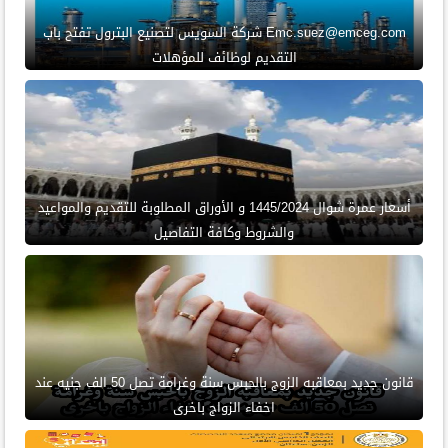
Emc.suez@emceg.com شركة السويس لتصنيع البترول تفتح باب
التقديم لوظائف للمؤهلات
أسعار عمرة شوال 1445/2024 و الأوراق المطلوبة للتقديم والمواعيد
والشروط وكافة التفاصيل
قانون جديد بمعاقبه الزوج بالحبس سنة وغرامة تصل 50 الف جنيه عند
اخفاء الزواج باخرى