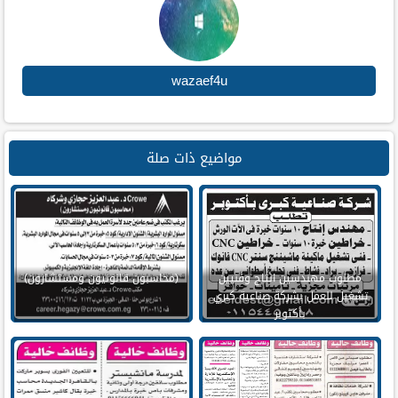
wazaef4u
مواضيع ذات صلة
مطلوب مهندسين انتاج وفنيين
(محاسبون قانونيون ومستشارون)
تشغيل للعمل بشركة صناعية كبري
بأكتوبر