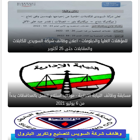
للمؤهلات العليا والدبلومات - اعلان وظائف شركة السويدى للكابلات
والمقابلات حتى 25 أكتوبر
مسابقة وظائف النيابة الادارية - مواعيد استلام العمل بالمحافظات بدءاً
من 6 يوليو 2021