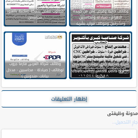
وظائف خاليه وفرص عمل من جريدة
مطلوب للعمل بشركة صناعية بالعبور
الاهرام - صيادله ومحاسبين
محاسبين
ومشرفين وموظف موارد بشريه
وسائقين
شركة صناعية كبري تطلب مهندسين
وظائف شركة العربى فارما جروب
انتاج وخراطين وفنيين تشغيل بمرتبات
لوظائف ( صيادلة - محاسبين - مدخل
مجزيه
بيانات -مندوبين )
إظهار التعليقات
مدونة وظيفتى
جارٍ التحميل...