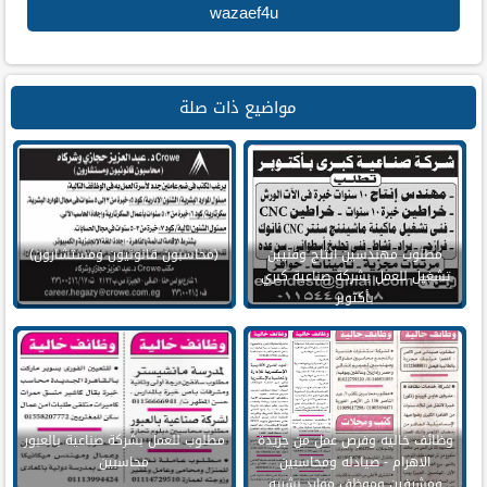
wazaef4u
مواضيع ذات صلة
مطلوب مهندسين انتاج وفنيين
(محاسبون قانونيون ومستشارون)
تشغيل للعمل بشركة صناعية كبري
بأكتوبر
وظائف خاليه وفرص عمل من جريدة
مطلوب للعمل بشركة صناعية بالعبور
الاهرام - صيادله ومحاسبين
محاسبين
ومشرفين وموظف موارد بشريه