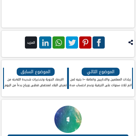
المزيد
فيس
بنترست
تويتر
واتس اب
لينكد ان
بوك
الموضوع التالي
الموضوع السابق
زيادات المعلمين والاداريين واضافة ١٠٠ جنيه لمن
الارصاد الجوية وتحذيرات شديدة اللهجه من
اتم ثلاث سنوات على الترقية وعدم احتساب مدة
تعرض البلاد لمنخفض قطبى ورياح بدءاً من اليوم
الضم ضمن الحافز التكميلى للحد الادنى
الثلاثاء