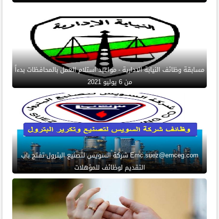
مسابقة وظائف النيابة الادارية - مواعيد استلام العمل بالمحافظات بدءاً
من 6 يوليو 2021
Emc.suez@emceg.com شركة السويس لتصنيع البترول تفتح باب
التقديم لوظائف للمؤهلات