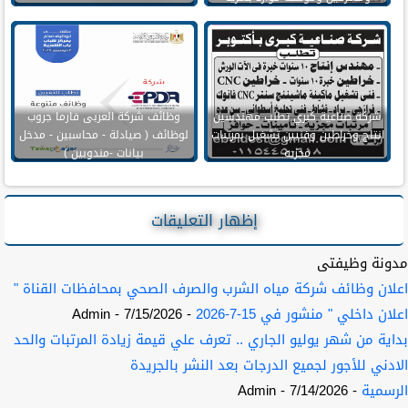
وسائقين
شركة صناعية كبري تطلب مهندسين
وظائف شركة العربى فارما جروب
انتاج وخراطين وفنيين تشغيل بمرتبات
لوظائف ( صيادلة - محاسبين - مدخل
مجزيه
بيانات -مندوبين )
إظهار التعليقات
مدونة وظيفتى
اعلان وظائف شركة مياه الشرب والصرف الصحي بمحافظات القناة "
اعلان داخلي " منشور في 15-7-2026
- 7/15/2026
- Admin
بداية من شهر يوليو الجاري .. تعرف علي قيمة زيادة المرتبات والحد
الادني للأجور لجميع الدرجات بعد النشر بالجريدة
الرسمية
- 7/14/2026
- Admin