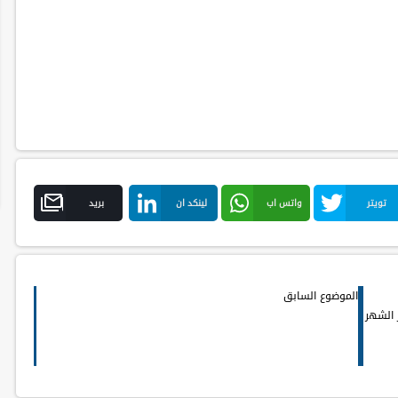
تويتر
واتس اب
لينكد ان
بريد
الموضوع السابق
 الشهر