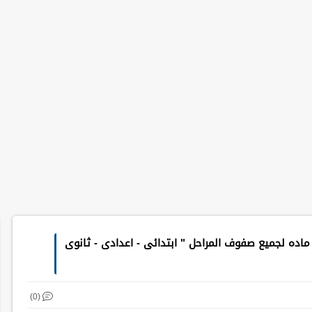
 ماده لجميع صفوف المراحل " ابتدائى - اعدادى - ثانوى
(0)