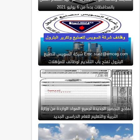
بالمحافظات بدءاً من 6 يوليو 2021
Emc.suez@emceg.com شركة السويس لتصنيع
البترول تفتح باب التقديم لوظائف للمؤهلات
نماذج التحضير الجديدة لجميع المواد الواردة من وزارة
التربية والتعليم للعام الدراسى الجديد