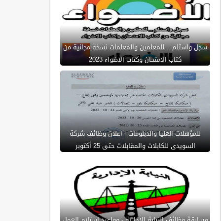
سجل واستلم .. للمعلمين والمعلمات نسخة مجانية من
كتاب الامتحان وكتاب الاضواء 2023
للمؤهلات العليا والدبلومات - اعلان وظائف شركة
السويدى للكابلات والمقابلات حتى 25 أكتوبر
مسابقة وظائف النيابة الادارية - مواعيد استلام العمل