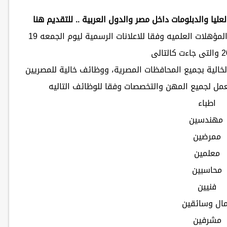
يا والدبلومات داخل مصر والدول العربية .. للتقديم هنا
ننشر وظائف جريدة الاهرام الاسبوعيه لجميع المؤهلات العلميه وفقا للاعلانات الرسمية ليوم الجمعه 19
خالية بجميع المحافظات المصرية، ووظائف خالية للمصريين
عمل لجميع المهن والتخصصات وفقا للوظائف التاليه
اطباء
مهندسين
ممرضين
معلمين
محاسبين
فنيين
ال وسائقين
مشرفين