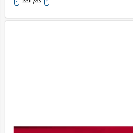
حجم الخط
-
+