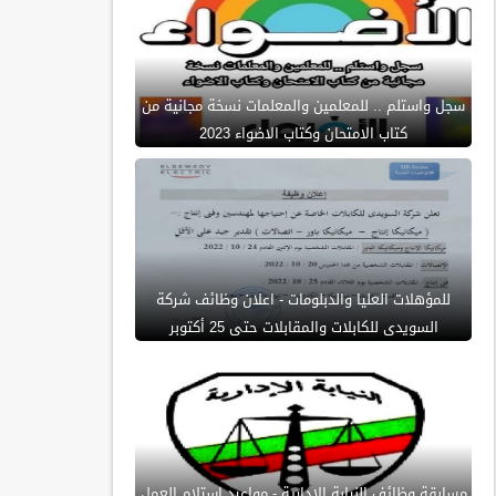
سجل واستلم .. للمعلمين والمعلمات نسخة مجانية من
كتاب الامتحان وكتاب الاضواء 2023
للمؤهلات العليا والدبلومات - اعلان وظائف شركة
السويدى للكابلات والمقابلات حتى 25 أكتوبر
مسابقة وظائف النيابة الادارية - مواعيد استلام العمل