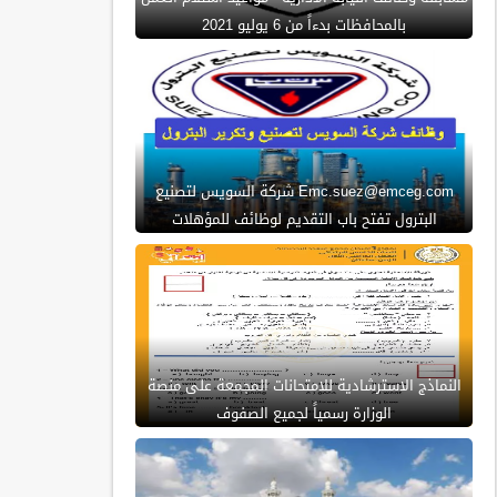
بالمحافظات بدءاً من 6 يوليو 2021
Emc.suez@emceg.com شركة السويس لتصنيع
البترول تفتح باب التقديم لوظائف للمؤهلات
النماذج الاسترشادية للامتحانات المجمعة على منصة
الوزارة رسمياً لجميع الصفوف