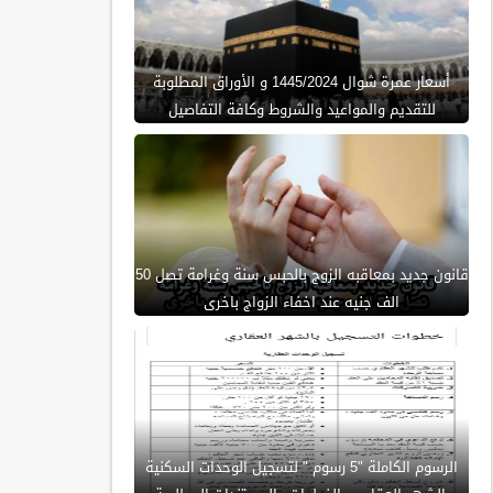
أسعار عمرة شوال 1445/2024 و الأوراق المطلوبة
للتقديم والمواعيد والشروط وكافة التفاصيل
قانون جديد بمعاقبه الزوج بالحبس سنة وغرامة تصل 50
الف جنيه عند اخفاء الزواج باخرى
الرسوم الكاملة "5 رسوم " لتسجيل الوحدات السكنية