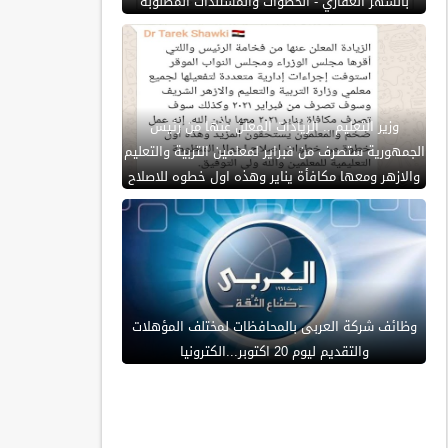
بالشهر العقاري - الخطوات والمستندات المطلوبة
وزير التعليم .. الزيادات المعلن عنها من رئيس
الجمهورية ستصرف من فبراير لمعلمين التربية والتعليم
والازهر ومعها مكافأة يناير وهذه اول خطوه للاصلاح
وظائف شركة العربى بالمحافظات لمختلف المؤهلات
والتقديم ليوم 20 اكتوبر...الكترونيا