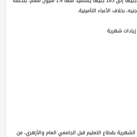
من قيمة حافز الأداء الحالي، بما يتراوح من 140 جنيهًا إلى 185 جنيهًا يستفيد منها 1.4 مليون معلم، بتكلفة
 الشهرية بقطاع التعليم قبل الجامعي العام والأزهري، من