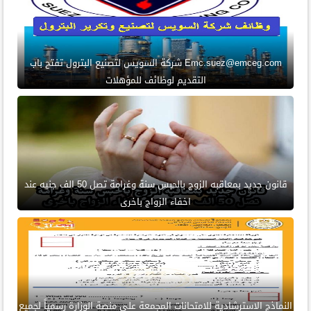
Emc.suez@emceg.com شركة السويس لتصنيع البترول تفتح باب
التقديم لوظائف للمؤهلات
قانون جديد بمعاقبه الزوج بالحبس سنة وغرامة تصل 50 الف جنيه عند
اخفاء الزواج باخرى
النماذج الاسترشادية للامتحانات المجمعة على منصة الوزارة رسمياً لجميع