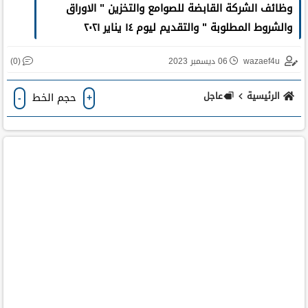
وظائف الشركة القابضة للصوامع والتخزين " الاوراق
والشروط المطلوبة " والتقديم ليوم ١٤ يناير ٢٠٢١
(0)
wazaef4u
06 ديسمبر 2023
الرئيسية
عاجل
حجم الخط
-
+