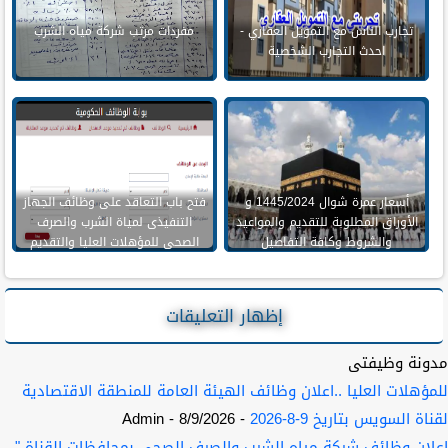
تجارب الناس مع التمويل العقاري -
مفردات مرتب شركة مياه الشرب
احدث التجارب الشخصية
أسعار عمرة شوال 1445/2024 و
فتح باب التعاقد على وظائف الجهاز
الأوراق المطلوبة للتقديم والمواعيد
التنفيذى لمياة الشرب والصرف
والشروط وكافة التفاصيل
الصحى للمؤهلات العليا والتقديم
حتى 5 اكتوبر
إظهار التعليقات
مدونة وظيفتى
للمؤهلات العليا ..اعلان وظائف الهيئة العامة للمنطقة الاقتصادية
لقناة السويس بتاريخ 9-8-2026
- 8/9/2026
- Admin
اعلان وظائف شركة مياه الشرب والصرف الصحي بمحافظات القناة "