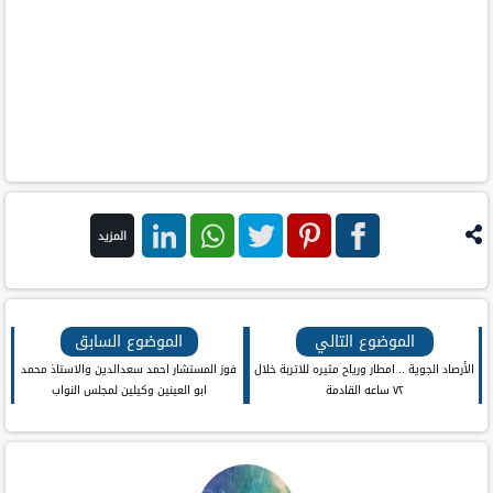
المزيد
فيس
بنترست
تويتر
واتس اب
لينكد ان
بوك
الموضوع التالي
الموضوع السابق
الأرصاد الجوية .. امطار ورياح مثيره للاتربة خلال
فوز المستشار احمد سعدالدين والاستاذ محمد
٧٢ ساعه القادمة
ابو العينين وكيلين لمجلس النواب