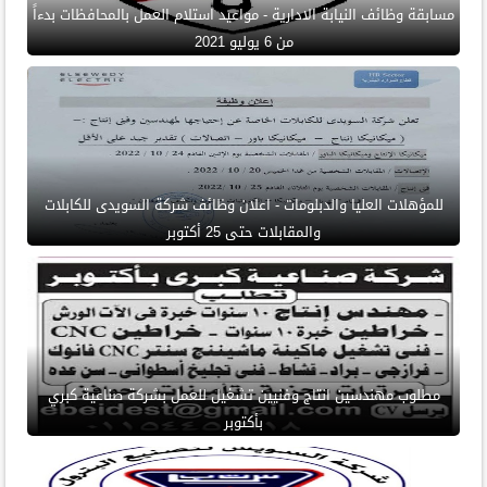
مسابقة وظائف النيابة الادارية - مواعيد استلام العمل بالمحافظات بدءاً
من 6 يوليو 2021
للمؤهلات العليا والدبلومات - اعلان وظائف شركة السويدى للكابلات
والمقابلات حتى 25 أكتوبر
مطلوب مهندسين انتاج وفنيين تشغيل للعمل بشركة صناعية كبري
بأكتوبر