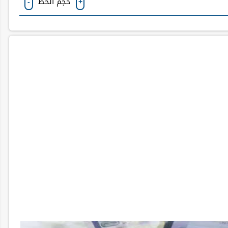
حجم الخط
-
+