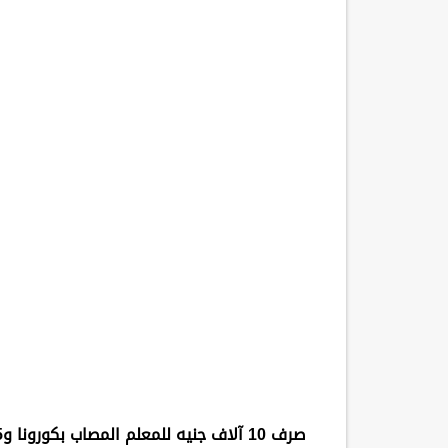
صرف 10 آلاف جنيه للمعلم المصاب بكورونا و5 للمعلم المعزول بالمنزل و 20 الف جنيه لاسره المتوفى