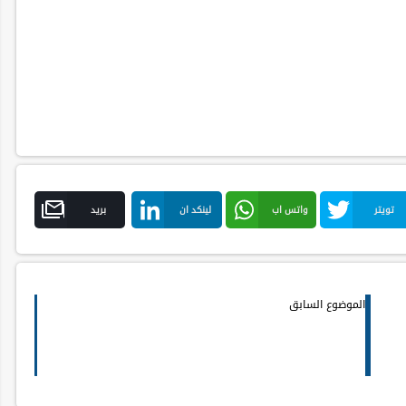
تويتر
واتس اب
لينكد ان
بريد
الموضوع السابق