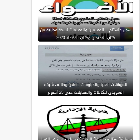
سجل واستلم .. للمعلمين والمعلمات نسخة مجانية من
كتاب الامتحان وكتاب الاضواء 2023
للمؤهلات العليا والدبلومات - اعلان وظائف شركة
السويدى للكابلات والمقابلات حتى 25 أكتوبر
مسابقة وظائف النيابة الادارية - مواعيد استلام العمل