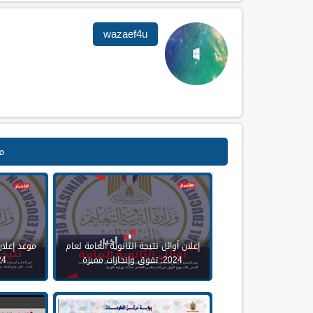
wazaef4u
م
إعلان أوائل نتيجة الثانوية العامة لعام
موعد إعلان
2024: تفوق وإنجازات مميزة
2024: 