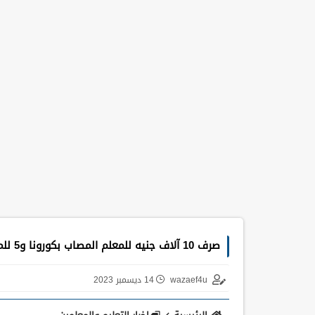
صرف 10 آلاف جنيه للمعلم المصاب بكورونا و5 للمعلم المعزول بالمنزل و 20 الف جنيه لاسره المتوفى
wazaef4u
14 ديسمبر 2023