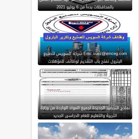
بالمحافظات بدءاً من 6 يوليو 2021
Emc.suez@emceg.com شركة السويس لتصنيع
البترول تفتح باب التقديم لوظائف للمؤهلات
نماذج التحضير الجديدة لجميع المواد الواردة من وزارة
التربية والتعليم للعام الدراسى الجديد