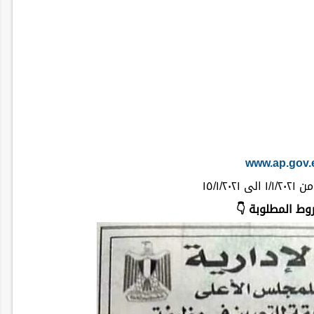
www.ap.gov.
١٥/١/٢٠٢١
وط المطلوبة 👇