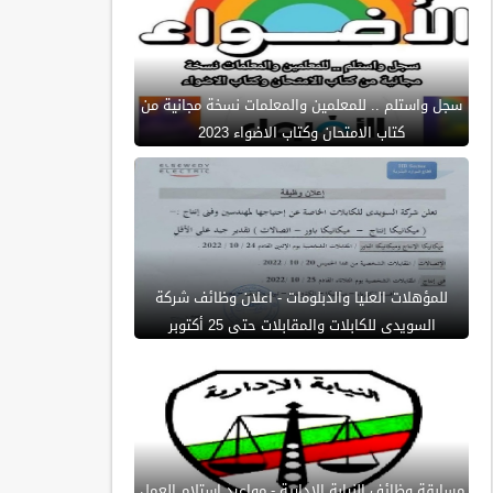
سجل واستلم .. للمعلمين والمعلمات نسخة مجانية من
كتاب الامتحان وكتاب الاضواء 2023
للمؤهلات العليا والدبلومات - اعلان وظائف شركة
السويدى للكابلات والمقابلات حتى 25 أكتوبر
مسابقة وظائف النيابة الادارية - مواعيد استلام العمل