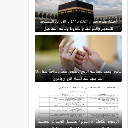
أسعار عمرة شوال 1445/2024 و الأوراق المطلوبة
للتقديم والمواعيد والشروط وكافة التفاصيل
قانون جديد بمعاقبه الزوج بالحبس سنة وغرامة تصل 50
الف جنيه عند اخفاء الزواج باخرى
الرسوم الكاملة "5 رسوم " لتسجيل الوحدات السكنية