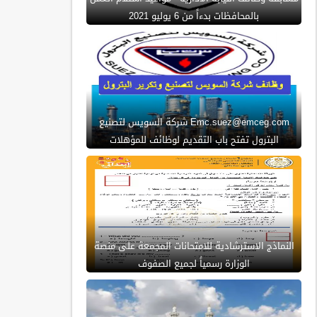
بالمحافظات بدءاً من 6 يوليو 2021
Emc.suez@emceg.com شركة السويس لتصنيع
البترول تفتح باب التقديم لوظائف للمؤهلات
النماذج الاسترشادية للامتحانات المجمعة على منصة
الوزارة رسمياً لجميع الصفوف