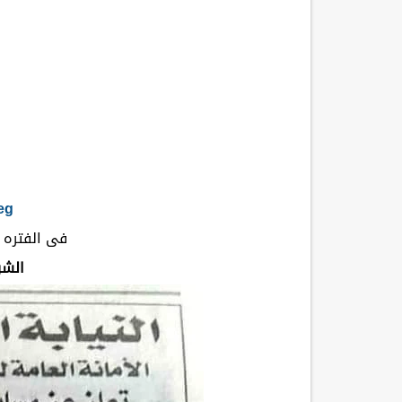
eg
فى الفتره من ١/١/٢٠٢١ الى 
الشر