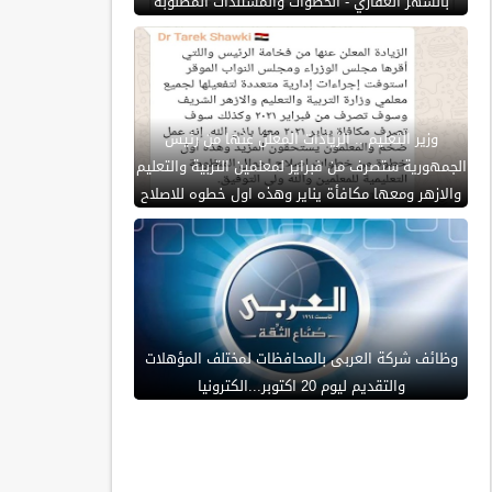
بالشهر العقاري - الخطوات والمستندات المطلوبة
وزير التعليم .. الزيادات المعلن عنها من رئيس
الجمهورية ستصرف من فبراير لمعلمين التربية والتعليم
والازهر ومعها مكافأة يناير وهذه اول خطوه للاصلاح
وظائف شركة العربى بالمحافظات لمختلف المؤهلات
والتقديم ليوم 20 اكتوبر...الكترونيا