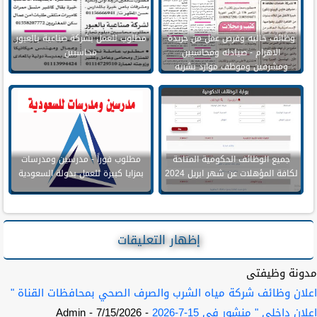
وظائف خاليه وفرص عمل من جريدة
مطلوب للعمل بشركة صناعية بالعبور
الاهرام - صيادله ومحاسبين
محاسبين
ومشرفين وموظف موارد بشريه
وسائقين
جميع الوظائف الحكومية المتاحة
مطلوب فوراً - مدرسين ومدرسات
لكافة المؤهلات عن شهر ابريل 2024
بمزايا كبيرة للعمل بدولة السعودية
إظهار التعليقات
مدونة وظيفتى
اعلان وظائف شركة مياه الشرب والصرف الصحي بمحافظات القناة "
اعلان داخلي " منشور في 15-7-2026
- 7/15/2026
- Admin