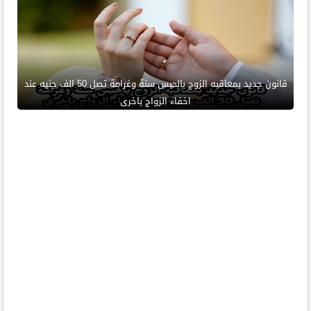
قانون جديد بمعاقبه الزوج بالحبس سنة وغرامة تصل 50 الف جنيه عند
اخفاء الزواج باخرى