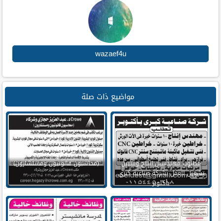
wazaef4u
مواضيع ذات صلة
مطلوب مهندسين انتاج وفنيين
(محاسبون قانونيون ومستشارون)
تشغيل للعمل بشركة صناعية كبري
بأكتوبر