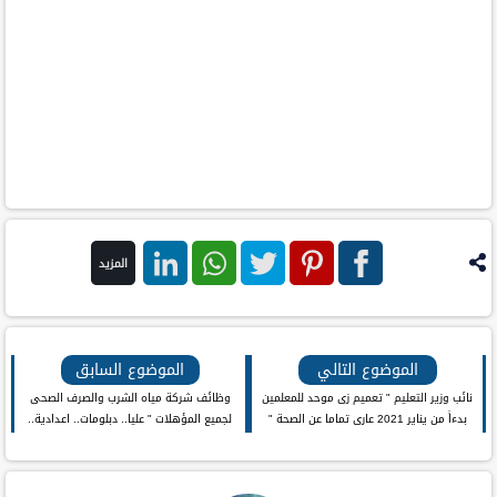
المزيد
فيس
بنترست
تويتر
واتس اب
لينكد ان
بوك
الموضوع التالي
الموضوع السابق
نائب وزير التعليم " تعميم زى موحد للمعلمين
وظائف شركة مياه الشرب والصرف الصحى
بدءاً من يناير 2021 عارى تماما عن الصحة "
لجميع المؤهلات " عليا.. دبلومات.. اعدادية..
للتكلفه الباهظه
ابتدائية.. محو امية "