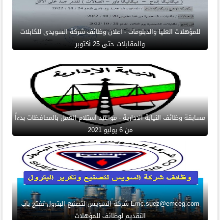
للمؤهلات العليا والدبلومات - اعلان وظائف شركة السويدى للكابلات
والمقابلات حتى 25 أكتوبر
مسابقة وظائف النيابة الادارية - مواعيد استلام العمل بالمحافظات بدءاً
من 6 يوليو 2021
Emc.suez@emceg.com شركة السويس لتصنيع البترول تفتح باب
التقديم لوظائف للمؤهلات