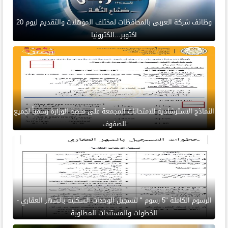
وظائف شركة العربى بالمحافظات لمختلف المؤهلات والتقديم ليوم 20
اكتوبر...الكترونيا
النماذج الاسترشادية للامتحانات المجمعة على منصة الوزارة رسمياً لجميع
الصفوف
الرسوم الكاملة "5 رسوم " لتسجيل الوحدات السكنية بالشهر العقاري -
الخطوات والمستندات المطلوبة