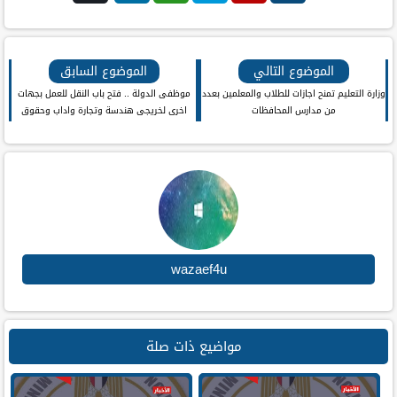
فيس
بنترست
تويتر
واتس اب
لينكد ان
بوك
الموضوع التالي
الموضوع السابق
وزارة التعليم تمنح اجازات للطلاب والمعلمين بعدد
موظفى الدولة .. فتح باب النقل للعمل بجهات
من مدارس المحافظات
اخرى لخريجى هندسة وتجارة واداب وحقوق
وعلوم وخدمة اجتماعية واعلام والدبلومات
والعمال
wazaef4u
مواضيع ذات صلة