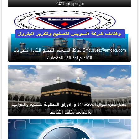
من 6 يوليو 2021
Emc.suez@emceg.com شركة السويس لتصنيع البترول تفتح باب
التقديم لوظائف للمؤهلات
أسعار عمرة شوال 1445/2024 و الأوراق المطلوبة للتقديم والمواعيد
والشروط وكافة التفاصيل