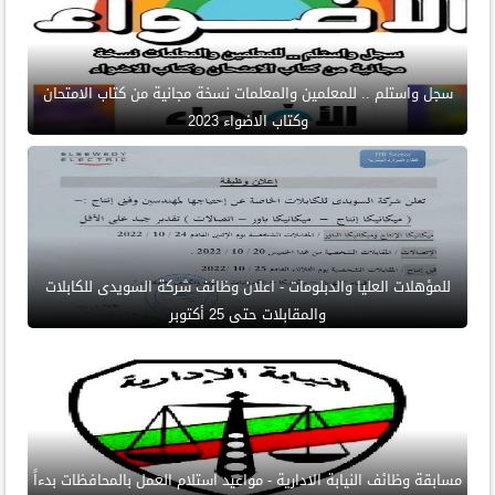
سجل واستلم .. للمعلمين والمعلمات نسخة مجانية من كتاب الامتحان
وكتاب الاضواء 2023
للمؤهلات العليا والدبلومات - اعلان وظائف شركة السويدى للكابلات
والمقابلات حتى 25 أكتوبر
مسابقة وظائف النيابة الادارية - مواعيد استلام العمل بالمحافظات بدءاً