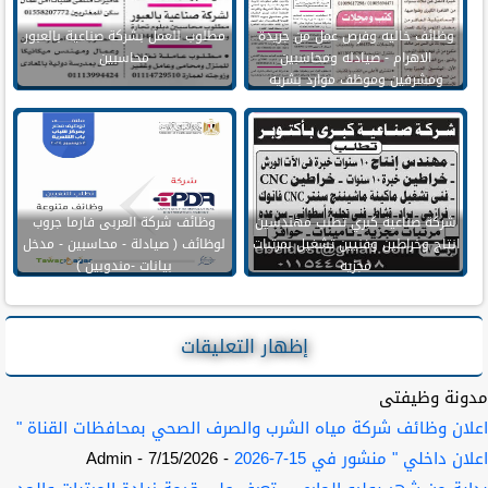
وظائف خاليه وفرص عمل من جريدة
مطلوب للعمل بشركة صناعية بالعبور
الاهرام - صيادله ومحاسبين
محاسبين
ومشرفين وموظف موارد بشريه
وسائقين
شركة صناعية كبري تطلب مهندسين
وظائف شركة العربى فارما جروب
انتاج وخراطين وفنيين تشغيل بمرتبات
لوظائف ( صيادلة - محاسبين - مدخل
مجزيه
بيانات -مندوبين )
إظهار التعليقات
مدونة وظيفتى
اعلان وظائف شركة مياه الشرب والصرف الصحي بمحافظات القناة "
اعلان داخلي " منشور في 15-7-2026
- 7/15/2026
- Admin