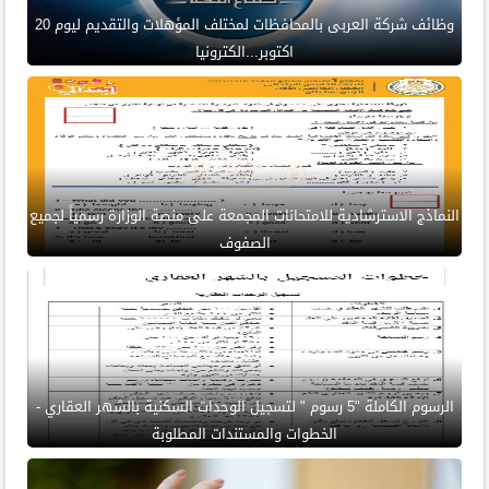
وظائف شركة العربى بالمحافظات لمختلف المؤهلات والتقديم ليوم 20
اكتوبر...الكترونيا
النماذج الاسترشادية للامتحانات المجمعة على منصة الوزارة رسمياً لجميع
الصفوف
الرسوم الكاملة "5 رسوم " لتسجيل الوحدات السكنية بالشهر العقاري -
الخطوات والمستندات المطلوبة