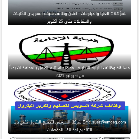
للمؤهلات العليا والدبلومات - اعلان وظائف شركة السويدى للكابلات
والمقابلات حتى 25 أكتوبر
مسابقة وظائف النيابة الادارية - مواعيد استلام العمل بالمحافظات بدءاً
من 6 يوليو 2021
Emc.suez@emceg.com شركة السويس لتصنيع البترول تفتح باب
التقديم لوظائف للمؤهلات