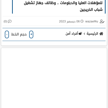
للمؤهلات العليا والدبلومات .. وظائف جهاز تشغيل
شباب الخريجين
(0)
wazaef4u
06 ديسمبر 2023
الرئيسية
أفراد أمن
حجم الخط
-
+