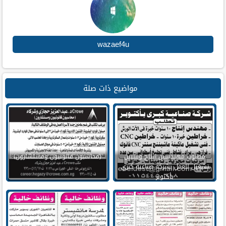
wazaef4u
مواضيع ذات صلة
مطلوب مهندسين انتاج وفنيين
(محاسبون قانونيون ومستشارون)
تشغيل للعمل بشركة صناعية كبري
بأكتوبر