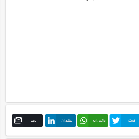
تويتر
واتس اب
لينكد ان
بريد