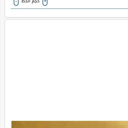
حجم الخط
-
+