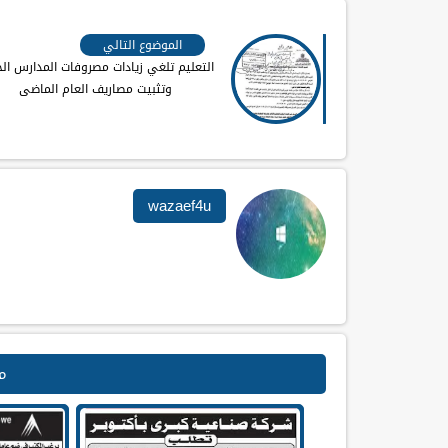
الموضوع التالي
التعليم تلغي زيادات مصروفات المدارس ال
وتثبيت مصاريف العام الماضى
wazaef4u
م