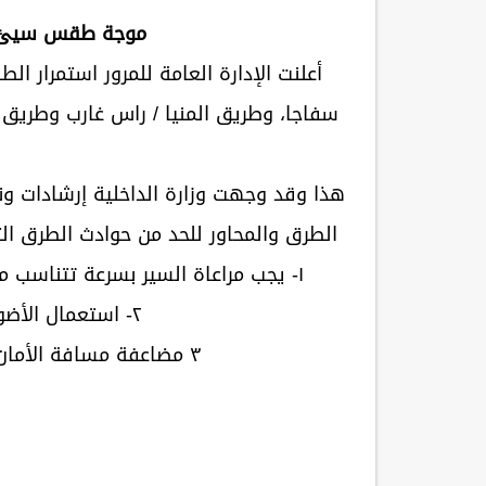
موجة طقس سيئ بالم
أعلنت الإدارة العامة للمرور استمرار 
سفاجا، وطريق المنيا / راس غارب وطري
هذا وقد وجهت وزارة الداخلية إرشادات و
الطرق والمحاور للحد من حوادث الطرق ا
١- يجب مراعاة السير بسرعة تتناسب مع مسافة الرؤية التي تمكنك من التوقف الآمن.
٢- استعمال الأضواء غير المبهرة ليلا أو نهارا.
٣ مضاعفة مسافة الأمان بين سيارتك والسيارة التى أمامك.