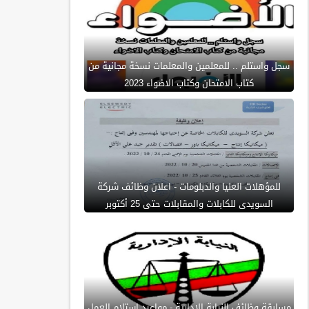
سجل واستلم .. للمعلمين والمعلمات نسخة مجانية من
كتاب الامتحان وكتاب الاضواء 2023
للمؤهلات العليا والدبلومات - اعلان وظائف شركة
السويدى للكابلات والمقابلات حتى 25 أكتوبر
مسابقة وظائف النيابة الادارية - مواعيد استلام العمل