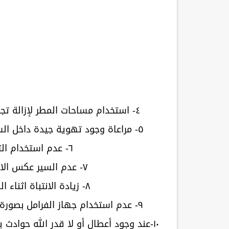
٤- استخدام مساحات المطر لإزالة تجمع المياه على زجاج السيارة الأمامى والخلفى.
٥- مراعاة وجود تهوية جيدة داخل السيارة حتى لا تتكون شبورة مائية داخل السيارة.
٦- عدم استخدام التليفون المحمول أثناء القيادة.
٧- عدم السير عكس الاتجاه لأنه يعرضك للخطر والحوادث.
٨- زيادة الانتباة اثناء القيادة في الظروف الجوية السيئة.
٩- عدم استخدام جهاز الفرامل بصورة مفاجأة في مياه الأمطار لتجنب انزلاق السيارة.
١٠-عند وجود أعطال أو لا قدر الله حوادث يرجى الاتصال بأرقام الإغاثة المرورية 01221110000.