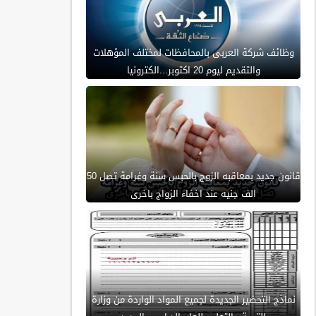
وظائف شركة العربى بالمحافظات لمختلف المؤهلات
والتقديم ليوم 20 اكتوبر...الكترونيا
قانون جديد بمعاقبه الزوج بالحبس سنة وغرامة تصل 50
الف جنيه عند اخفاء الزواج باخرى
نماذج التحضير الجديدة لجميع المواد الواردة من وزارة