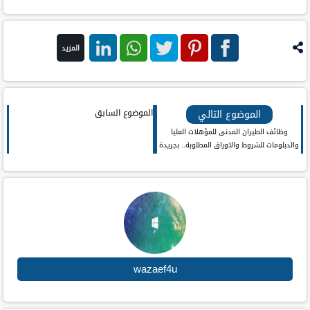
المزيد
فيس
بنترست
تويتر
واتس اب
لينكد ان
بوك
الموضوع التالي
الموضوع السابق
وظائف الطيران المدنى للمؤهلات العليا
والدبلومات للشروط والاوراق المطلوبة.. بجريدة
الاهرام
wazaef4u