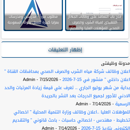
فتح باب التعاقد على وظائف الجهاز
مطلوب فوراً - مدرسين ومدرسات
التنفيذى لمياة الشرب والصرف
بمزايا كبيرة للعمل بدولة السعودية
الصحى للمؤهلات العليا والتقديم
حتى 5 اكتوبر
إظهار التعليقات
مدونة وظيفتى
اعلان وظائف شركة مياه الشرب والصرف الصحي بمحافظات القناة "
اعلان داخلي " منشور في 15-7-2026
- 7/15/2026
- Admin
بداية من شهر يوليو الجاري .. تعرف علي قيمة زيادة المرتبات والحد
الادني للأجور لجميع الدرجات بعد النشر بالجريدة
الرسمية
- 7/14/2026
- Admin
للمؤهلات العليا ..اعلان وظائف وزارة التنمية المحلية " اخصائي
تخطيط - مهندس - اخصائي حاسبات - باحث قانوني " والتقديم
الكتروني بتاريخ 15-7-2026
- 7/14/2026
- Admin