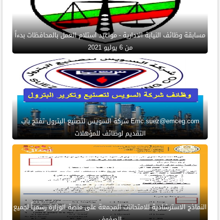
مسابقة وظائف النيابة الادارية - مواعيد استلام العمل بالمحافظات بدءاً
من 6 يوليو 2021
Emc.suez@emceg.com شركة السويس لتصنيع البترول تفتح باب
التقديم لوظائف للمؤهلات
النماذج الاسترشادية للامتحانات المجمعة على منصة الوزارة رسمياً لجميع
الصفوف