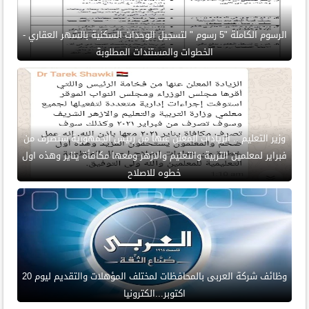
الرسوم الكاملة "5 رسوم " لتسجيل الوحدات السكنية بالشهر العقاري -
الخطوات والمستندات المطلوبة
وزير التعليم .. الزيادات المعلن عنها من رئيس الجمهورية ستصرف من
فبراير لمعلمين التربية والتعليم والازهر ومعها مكافأة يناير وهذه اول
خطوه للاصلاح
وظائف شركة العربى بالمحافظات لمختلف المؤهلات والتقديم ليوم 20
اكتوبر...الكترونيا