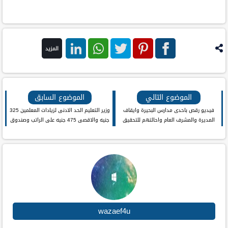
المزيد
فيس
بنترست
تويتر
واتس اب
لينكد ان
بوك
الموضوع التالي
الموضوع السابق
فيديو رقص باحدى مدارس البحيرة وايقاف
وزير التعليم الحد الادنى لزيادات المعلمين 325
المديرة والمشرف العام واحالتهم للتحقيق
جنيه والاقصى 475 جنيه على الراتب وصندوق
رعايه مالية
wazaef4u