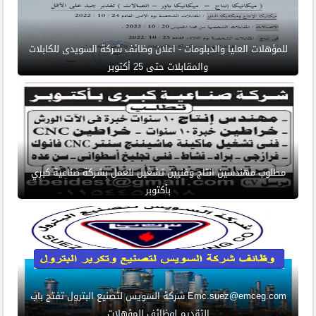
للمؤهلات العليا والدبلومات - اعلان وظائف شركة السويدى للكابلات
والمقابلات حتى 25 أكتوبر
مطلوب مهندسين انتاج وفنيين تشغيل للعمل بشركة صناعية كبري
بأكتوبر
Emc.suez@emceg.com شركة السويس لتصنيع البترول تفتح باب
التقديم لوظائف للمؤهلات