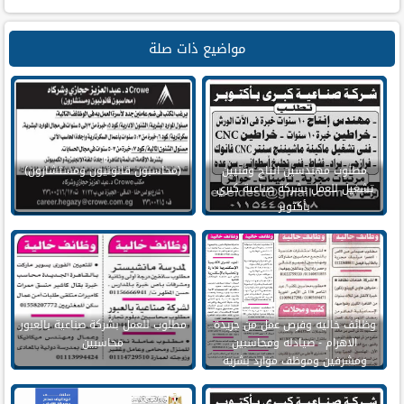
مواضيع ذات صلة
مطلوب مهندسين انتاج وفنيين
(محاسبون قانونيون ومستشارون)
تشغيل للعمل بشركة صناعية كبري
بأكتوبر
وظائف خاليه وفرص عمل من جريدة
مطلوب للعمل بشركة صناعية بالعبور
الاهرام - صيادله ومحاسبين
محاسبين
ومشرفين وموظف موارد بشريه
وسائقين