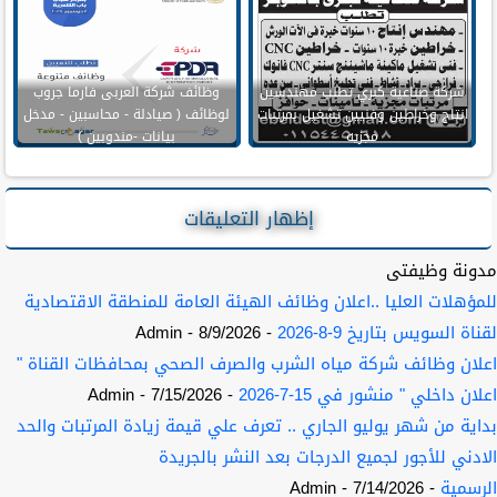
شركة صناعية كبري تطلب مهندسين
وظائف شركة العربى فارما جروب
انتاج وخراطين وفنيين تشغيل بمرتبات
لوظائف ( صيادلة - محاسبين - مدخل
مجزيه
بيانات -مندوبين )
إظهار التعليقات
مدونة وظيفتى
للمؤهلات العليا ..اعلان وظائف الهيئة العامة للمنطقة الاقتصادية
لقناة السويس بتاريخ 9-8-2026
- 8/9/2026
- Admin
اعلان وظائف شركة مياه الشرب والصرف الصحي بمحافظات القناة "
اعلان داخلي " منشور في 15-7-2026
- 7/15/2026
- Admin
بداية من شهر يوليو الجاري .. تعرف علي قيمة زيادة المرتبات والحد
الادني للأجور لجميع الدرجات بعد النشر بالجريدة
الرسمية
- 7/14/2026
- Admin